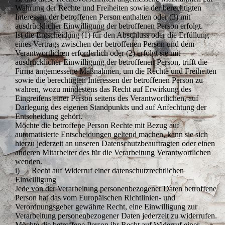
Wahrung der Rechte und Freiheiten sowie der berechtigten
Interessen der betroffenen Person enthalten oder (3) mit
ausdrücklicher Einwilligung der betroffenen Person erfolgt.
Ist die Entscheidung (1) für den Abschluss oder die Erfüllung
eines Vertrags zwischen der betroffenen Person und dem
Verantwortlichen erforderlich oder (2) erfolgt sie mit
ausdrücklicher Einwilligung der betroffenen Person, trifft die
Firma angemessene Maßnahmen, um die Rechte und Freiheiten
sowie die berechtigten Interessen der betroffenen Person zu
wahren, wozu mindestens das Recht auf Erwirkung des
Eingreifens einer Person seitens des Verantwortlichen, auf
Darlegung des eigenen Standpunkts und auf Anfechtung der
Entscheidung gehört.
Möchte die betroffene Person Rechte mit Bezug auf
automatisierte Entscheidungen geltend machen, kann sie sich
hierzu jederzeit an unseren Datenschutzbeauftragten oder einen
anderen Mitarbeiter des für die Verarbeitung Verantwortlichen
wenden.
i) Recht auf Widerruf einer datenschutzrechtlichen
Einwilligung
Jede von der Verarbeitung personenbezogener Daten betroffene
Person hat das vom Europäischen Richtlinien- und
Verordnungsgeber gewährte Recht, eine Einwilligung zur
Verarbeitung personenbezogener Daten jederzeit zu widerrufen.
Möchte die betroffene Person ihr Recht auf Widerruf einer