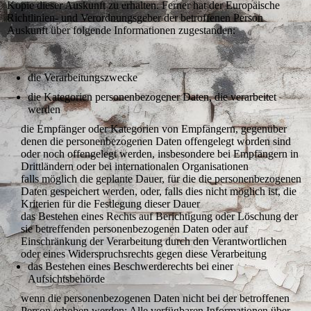
Kopie dieser Auskunft zu erhalten. Ferner hat der Europäische
Richtlinien- und Verordnungsgeber der betroffenen Person
Auskunft über folgende Informationen zugestanden:
die Verarbeitungszwecke
die Kategorien personenbezogener Daten, die verarbeitet
werden
die Empfänger oder Kategorien von Empfängern, gegenüber
denen die personenbezogenen Daten offengelegt worden sind
oder noch offengelegt werden, insbesondere bei Empfängern in
Drittländern oder bei internationalen Organisationen
falls möglich die geplante Dauer, für die die personenbezogenen
Daten gespeichert werden, oder, falls dies nicht möglich ist, die
Kriterien für die Festlegung dieser Dauer
das Bestehen eines Rechts auf Berichtigung oder Löschung der
sie betreffenden personenbezogenen Daten oder auf
Einschränkung der Verarbeitung durch den Verantwortlichen
oder eines Widerspruchsrechts gegen diese Verarbeitung
das Bestehen eines Beschwerderechts bei einer
Aufsichtsbehörde
wenn die personenbezogenen Daten nicht bei der betroffenen
Person erhoben werden: Alle verfügbaren Informationen über