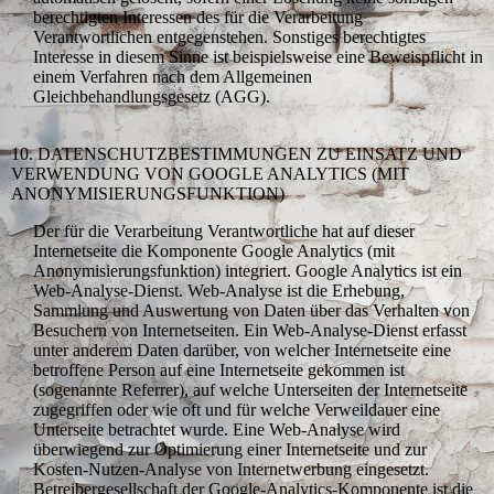
berechtigten Interessen des für die Verarbeitung
Verantwortlichen entgegenstehen. Sonstiges berechtigtes
Interesse in diesem Sinne ist beispielsweise eine Beweispflicht in
einem Verfahren nach dem Allgemeinen
Gleichbehandlungsgesetz (AGG).
10. DATENSCHUTZBESTIMMUNGEN ZU EINSATZ UND
VERWENDUNG VON GOOGLE ANALYTICS (MIT
ANONYMISIERUNGSFUNKTION)
Der für die Verarbeitung Verantwortliche hat auf dieser
Internetseite die Komponente Google Analytics (mit
Anonymisierungsfunktion) integriert. Google Analytics ist ein
Web-Analyse-Dienst. Web-Analyse ist die Erhebung,
Sammlung und Auswertung von Daten über das Verhalten von
Besuchern von Internetseiten. Ein Web-Analyse-Dienst erfasst
unter anderem Daten darüber, von welcher Internetseite eine
betroffene Person auf eine Internetseite gekommen ist
(sogenannte Referrer), auf welche Unterseiten der Internetseite
zugegriffen oder wie oft und für welche Verweildauer eine
Unterseite betrachtet wurde. Eine Web-Analyse wird
überwiegend zur Optimierung einer Internetseite und zur
Kosten-Nutzen-Analyse von Internetwerbung eingesetzt.
Betreibergesellschaft der Google-Analytics-Komponente ist die