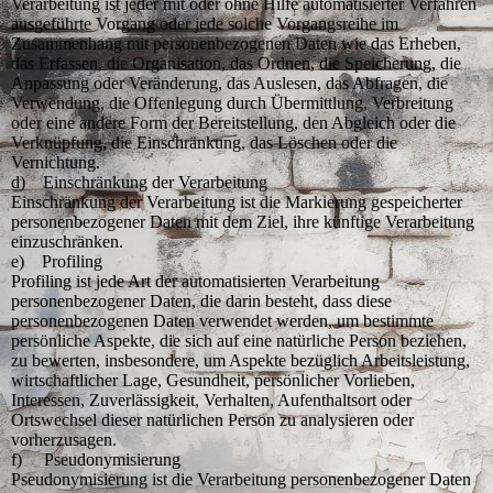
Verarbeitung ist jeder mit oder ohne Hilfe automatisierter Verfahren
ausgeführte Vorgang oder jede solche Vorgangsreihe im
Zusammenhang mit personenbezogenen Daten wie das Erheben,
das Erfassen, die Organisation, das Ordnen, die Speicherung, die
Anpassung oder Veränderung, das Auslesen, das Abfragen, die
Verwendung, die Offenlegung durch Übermittlung, Verbreitung
oder eine andere Form der Bereitstellung, den Abgleich oder die
Verknüpfung, die Einschränkung, das Löschen oder die
Vernichtung.
d) Einschränkung der Verarbeitung
Einschränkung der Verarbeitung ist die Markierung gespeicherter
personenbezogener Daten mit dem Ziel, ihre künftige Verarbeitung
einzuschränken.
e) Profiling
Profiling ist jede Art der automatisierten Verarbeitung
personenbezogener Daten, die darin besteht, dass diese
personenbezogenen Daten verwendet werden, um bestimmte
persönliche Aspekte, die sich auf eine natürliche Person beziehen,
zu bewerten, insbesondere, um Aspekte bezüglich Arbeitsleistung,
wirtschaftlicher Lage, Gesundheit, persönlicher Vorlieben,
Interessen, Zuverlässigkeit, Verhalten, Aufenthaltsort oder
Ortswechsel dieser natürlichen Person zu analysieren oder
vorherzusagen.
f) Pseudonymisierung
Pseudonymisierung ist die Verarbeitung personenbezogener Daten