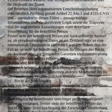
die Herkunft der Daten
das Bestehen einer automatisierten Entscheidungsfindung
einschließlich Profiling gemäß Artikel 22 Abs.1 und 4 DS-GVO
und – zumindest in diesen Fällen – aussagekräftige
Informationen über die involvierte Logik sowie die Tragweite
und die angestrebten Auswirkungen einer derartigen
Verarbeitung für die betroffene Person
Ferner steht der betroffenen Person ein Auskunftsrecht darüber
zu, ob personenbezogene Daten an ein Drittland oder an eine
internationale Organisation übermittelt wurden. Sofern dies der
Fall ist, so steht der betroffenen Person im Übrigen das Recht
zu, Auskunft über die geeigneten Garantien im Zusammenhang
mit der Übermittlung zu erhalten.
Möchte eine betroffene Person dieses Auskunftsrecht in
Anspruch nehmen, kann sie sich hierzu jederzeit an unseren
Datenschutzbeauftragten oder einen anderen Mitarbeiter des für
die Verarbeitung Verantwortlichen wenden.
c) Recht auf Berichtigung
Jede von der Verarbeitung personenbezogener Daten betroffene
Person hat das vom Europäischen Richtlinien- und
Verordnungsgeber gewährte Recht, die unverzügliche
Berichtigung sie betreffender unrichtiger personenbezogener
Daten zu verlangen. Ferner steht der betroffenen Person das
Recht zu, unter Berücksichtigung der Zwecke der Verarbeitung,