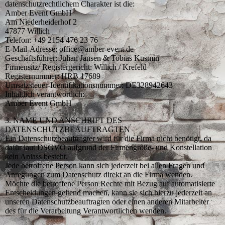
datenschutzrechtlichem Charakter ist die:
Amber Event GmbH
Am Niederheiderhof 2
47877 Willich
Telefon: +49 2154 476 23 76
E-Mail-Adresse: office@amber-event.de
Geschäftsführer: Julian Jansen & Tobias Kusmin
Firmensitz/ Registergericht: Willich / Krefeld
Registernummer: HRB 17689
Umsatzsteuer-Identifikationsnummer: DE328942643
Inhaltlich verantwortlich:
Amber Event GmbH
3. NAME UND ANSCHRIFT DES
DATENSCHUTZBEAUFTRAGTEN
Ein Datenschutzbeauftragter wird für die Firma nicht benötigt, da
dafür laut DSGVO aufgrund der Firmengröße- und Konstellation
kein Anlass besteht.
Jede betroffene Person kann sich jederzeit bei allen Fragen und
Anregungen zum Datenschutz direkt an die Firma wenden.
Möchte die betroffene Person Rechte mit Bezug auf automatisierte
Entscheidungen geltend machen, kann sie sich hierzu jederzeit an
unseren Datenschutzbeauftragten oder einen anderen Mitarbeiter
des für die Verarbeitung Verantwortlichen wenden.