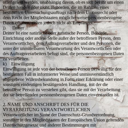
offengelegt werden, unabhängig davon, ob es sich bei ihr um einen
Dritten handelt oder nicht. Behörden, die im Rahmen eines
bestimmten Untersuchungsauftrags nach dem Unionsrecht oder
dem Recht der Mitgliedstaaten möglicherweise personenbezogene
Daten erhalten, gelten jedoch nicht als Empfänger.
j) Dritter
Dritter ist eine natürliche oder juristische Person, Behörde,
Einrichtung oder andere Stelle außer der betroffenen Person, dem
Verantwortlichen, dem Auftragsverarbeiter und den Personen, die
unter der unmittelbaren Verantwortung des Verantwortlichen oder
des Auftragsverarbeiters befugt sind, die personenbezogenen Daten
zu verarbeiten.
k) Einwilligung
Einwilligung ist jede von der betroffenen Person freiwillig für den
bestimmten Fall in informierter Weise und unmissverständlich
abgegebene Willensbekundung in Form einer Erklärung oder einer
sonstigen eindeutigen bestätigenden Handlung, mit der die
betroffene Person zu verstehen gibt, dass sie mit der Verarbeitung
der sie betreffenden personenbezogenen Daten einverstanden ist.
2. NAME UND ANSCHRIFT DES FÜR DIE
VERARBEITUNG VERANTWORTLICHEN
Verantwortlicher im Sinne der Datenschutz-Grundverordnung,
sonstiger in den Mitgliedstaaten der Europäischen Union geltenden
Datenschutzgesetze und anderer Bestimmungen mit