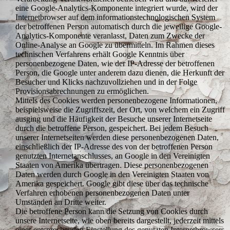
eine Google-Analytics-Komponente integriert wurde, wird der
Internetbrowser auf dem informationstechnologischen System
der betroffenen Person automatisch durch die jeweilige Google-
Analytics-Komponente veranlasst, Daten zum Zwecke der
Online-Analyse an Google zu übermitteln. Im Rahmen dieses
technischen Verfahrens erhält Google Kenntnis über
personenbezogene Daten, wie der IP-Adresse der betroffenen
Person, die Google unter anderem dazu dienen, die Herkunft der
Besucher und Klicks nachzuvollziehen und in der Folge
Provisionsabrechnungen zu ermöglichen.
Mittels des Cookies werden personenbezogene Informationen,
beispielsweise die Zugriffszeit, der Ort, von welchem ein Zugriff
ausging und die Häufigkeit der Besuche unserer Internetseite
durch die betroffene Person, gespeichert. Bei jedem Besuch
unserer Internetseiten werden diese personenbezogenen Daten,
einschließlich der IP-Adresse des von der betroffenen Person
genutzten Internetanschlusses, an Google in den Vereinigten
Staaten von Amerika übertragen. Diese personenbezogenen
Daten werden durch Google in den Vereinigten Staaten von
Amerika gespeichert. Google gibt diese über das technische
Verfahren erhobenen personenbezogenen Daten unter
Umständen an Dritte weiter.
Die betroffene Person kann die Setzung von Cookies durch
unsere Internetseite, wie oben bereits dargestellt, jederzeit mittels
einer entsprechenden Einstellung des genutzten Internetbrowsers