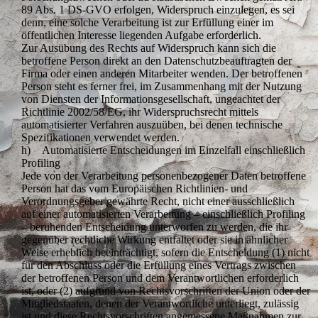
89 Abs. 1 DS-GVO erfolgen, Widerspruch einzulegen, es sei
denn, eine solche Verarbeitung ist zur Erfüllung einer im
öffentlichen Interesse liegenden Aufgabe erforderlich.
Zur Ausübung des Rechts auf Widerspruch kann sich die
betroffene Person direkt an den Datenschutzbeauftragten der
Firma oder einen anderen Mitarbeiter wenden. Der betroffenen
Person steht es ferner frei, im Zusammenhang mit der Nutzung
von Diensten der Informationsgesellschaft, ungeachtet der
Richtlinie 2002/58/EG, ihr Widerspruchsrecht mittels
automatisierter Verfahren auszuüben, bei denen technische
Spezifikationen verwendet werden.
h) Automatisierte Entscheidungen im Einzelfall einschließlich
Profiling
Jede von der Verarbeitung personenbezogener Daten betroffene
Person hat das vom Europäischen Richtlinien- und
Verordnungsgeber gewährte Recht, nicht einer ausschließlich
auf einer automatisierten Verarbeitung – einschließlich Profiling
– beruhenden Entscheidung unterworfen zu werden, die ihr
gegenüber rechtliche Wirkung entfaltet oder sie in ähnlicher
Weise erheblich beeinträchtigt, sofern die Entscheidung (1) nicht
für den Abschluss oder die Erfüllung eines Vertrags zwischen
der betroffenen Person und dem Verantwortlichen erforderlich
ist, oder (2) aufgrund von Rechtsvorschriften der Union oder der
Mitgliedstaaten, denen der Verantwortliche unterliegt, zulässig
ist und diese Rechtsvorschriften angemessene Maßnahmen zur