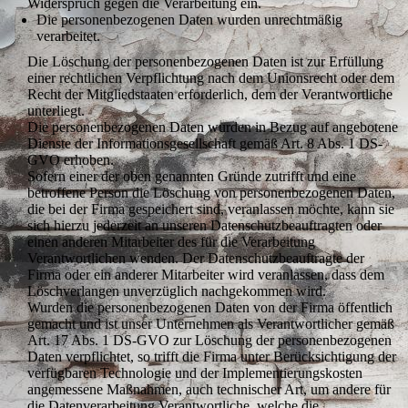
Widerspruch gegen die Verarbeitung ein.
Die personenbezogenen Daten wurden unrechtmäßig
verarbeitet.
Die Löschung der personenbezogenen Daten ist zur Erfüllung
einer rechtlichen Verpflichtung nach dem Unionsrecht oder dem
Recht der Mitgliedstaaten erforderlich, dem der Verantwortliche
unterliegt.
Die personenbezogenen Daten wurden in Bezug auf angebotene
Dienste der Informationsgesellschaft gemäß Art. 8 Abs. 1 DS-
GVO erhoben.
Sofern einer der oben genannten Gründe zutrifft und eine
betroffene Person die Löschung von personenbezogenen Daten,
die bei der Firma gespeichert sind, veranlassen möchte, kann sie
sich hierzu jederzeit an unseren Datenschutzbeauftragten oder
einen anderen Mitarbeiter des für die Verarbeitung
Verantwortlichen wenden. Der Datenschutzbeauftragte der
Firma oder ein anderer Mitarbeiter wird veranlassen, dass dem
Löschverlangen unverzüglich nachgekommen wird.
Wurden die personenbezogenen Daten von der Firma öffentlich
gemacht und ist unser Unternehmen als Verantwortlicher gemäß
Art. 17 Abs. 1 DS-GVO zur Löschung der personenbezogenen
Daten verpflichtet, so trifft die Firma unter Berücksichtigung der
verfügbaren Technologie und der Implementierungskosten
angemessene Maßnahmen, auch technischer Art, um andere für
die Datenverarbeitung Verantwortliche, welche die