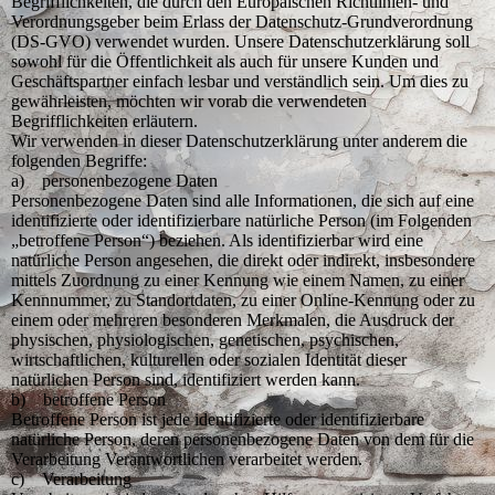
Begrifflichkeiten, die durch den Europäischen Richtlinien- und
Verordnungsgeber beim Erlass der Datenschutz-Grundverordnung
(DS-GVO) verwendet wurden. Unsere Datenschutzerklärung soll
sowohl für die Öffentlichkeit als auch für unsere Kunden und
Geschäftspartner einfach lesbar und verständlich sein. Um dies zu
gewährleisten, möchten wir vorab die verwendeten
Begrifflichkeiten erläutern.
Wir verwenden in dieser Datenschutzerklärung unter anderem die
folgenden Begriffe:
a) personenbezogene Daten
Personenbezogene Daten sind alle Informationen, die sich auf eine
identifizierte oder identifizierbare natürliche Person (im Folgenden
„betroffene Person“) beziehen. Als identifizierbar wird eine
natürliche Person angesehen, die direkt oder indirekt, insbesondere
mittels Zuordnung zu einer Kennung wie einem Namen, zu einer
Kennnummer, zu Standortdaten, zu einer Online-Kennung oder zu
einem oder mehreren besonderen Merkmalen, die Ausdruck der
physischen, physiologischen, genetischen, psychischen,
wirtschaftlichen, kulturellen oder sozialen Identität dieser
natürlichen Person sind, identifiziert werden kann.
b) betroffene Person
Betroffene Person ist jede identifizierte oder identifizierbare
natürliche Person, deren personenbezogene Daten von dem für die
Verarbeitung Verantwortlichen verarbeitet werden.
c) Verarbeitung