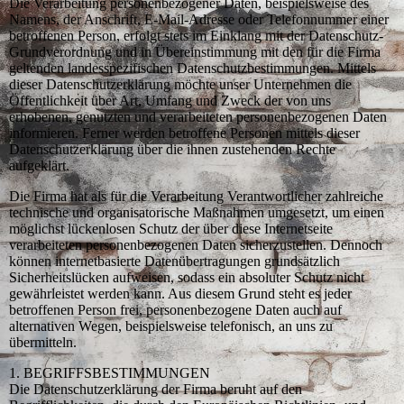
Die Verarbeitung personenbezogener Daten, beispielsweise des
Namens, der Anschrift, E-Mail-Adresse oder Telefonnummer einer
betroffenen Person, erfolgt stets im Einklang mit der Datenschutz-
Grundverordnung und in Übereinstimmung mit den für die Firma
geltenden landesspezifischen Datenschutzbestimmungen. Mittels
dieser Datenschutzerklärung möchte unser Unternehmen die
Öffentlichkeit über Art, Umfang und Zweck der von uns
erhobenen, genutzten und verarbeiteten personenbezogenen Daten
informieren. Ferner werden betroffene Personen mittels dieser
Datenschutzerklärung über die ihnen zustehenden Rechte
aufgeklärt.
Die Firma hat als für die Verarbeitung Verantwortlicher zahlreiche
technische und organisatorische Maßnahmen umgesetzt, um einen
möglichst lückenlosen Schutz der über diese Internetseite
verarbeiteten personenbezogenen Daten sicherzustellen. Dennoch
können internetbasierte Datenübertragungen grundsätzlich
Sicherheitslücken aufweisen, sodass ein absoluter Schutz nicht
gewährleistet werden kann. Aus diesem Grund steht es jeder
betroffenen Person frei, personenbezogene Daten auch auf
alternativen Wegen, beispielsweise telefonisch, an uns zu
übermitteln.
1. BEGRIFFSBESTIMMUNGEN
Die Datenschutzerklärung der Firma beruht auf den