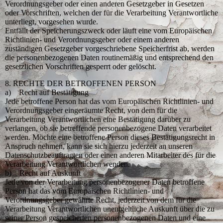
Verordnungsgeber oder einen anderen Gesetzgeber in Gesetzen
oder Vorschriften, welchen der für die Verarbeitung Verantwortliche
unterliegt, vorgesehen wurde.
Entfällt der Speicherungszweck oder läuft eine vom Europäischen
Richtlinien- und Verordnungsgeber oder einem anderen
zuständigen Gesetzgeber vorgeschriebene Speicherfrist ab, werden
die personenbezogenen Daten routinemäßig und entsprechend den
gesetzlichen Vorschriften gesperrt oder gelöscht.
8. RECHTE DER BETROFFENEN PERSON
a) Recht auf Bestätigung
Jede betroffene Person hat das vom Europäischen Richtlinien- und
Verordnungsgeber eingeräumte Recht, von dem für die
Verarbeitung Verantwortlichen eine Bestätigung darüber zu
verlangen, ob sie betreffende personenbezogene Daten verarbeitet
werden. Möchte eine betroffene Person dieses Bestätigungsrecht in
Anspruch nehmen, kann sie sich hierzu jederzeit an unseren
Datenschutzbeauftragten oder einen anderen Mitarbeiter des für die
Verarbeitung Verantwortlichen wenden.
b) Recht auf Auskunft
Jede von der Verarbeitung personenbezogener Daten betroffene
Person hat das vom Europäischen Richtlinien- und
Verordnungsgeber gewährte Recht, jederzeit von dem für die
Verarbeitung Verantwortlichen unentgeltliche Auskunft über die zu
seiner Person gespeicherten personenbezogenen Daten und eine