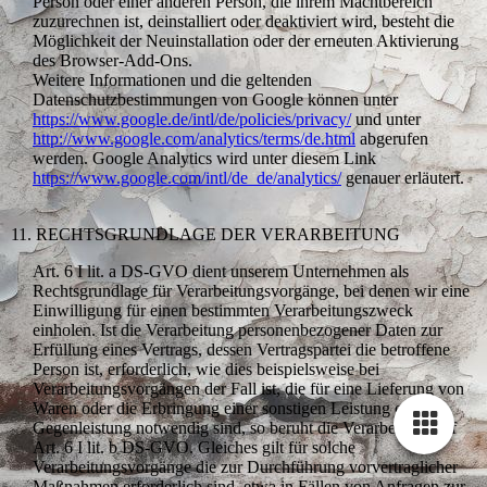
Person oder einer anderen Person, die ihrem Machtbereich
zuzurechnen ist, deinstalliert oder deaktiviert wird, besteht die
Möglichkeit der Neuinstallation oder der erneuten Aktivierung
des Browser-Add-Ons.
Weitere Informationen und die geltenden
Datenschutzbestimmungen von Google können unter
https://www.google.de/intl/de/policies/privacy/
und unter
http://www.google.com/analytics/terms/de.html
abgerufen
werden. Google Analytics wird unter diesem Link
https://www.google.com/intl/de_de/analytics/
genauer erläutert.
11. RECHTSGRUNDLAGE DER VERARBEITUNG
Art. 6 I lit. a DS-GVO dient unserem Unternehmen als
Rechtsgrundlage für Verarbeitungsvorgänge, bei denen wir eine
Einwilligung für einen bestimmten Verarbeitungszweck
einholen. Ist die Verarbeitung personenbezogener Daten zur
Erfüllung eines Vertrags, dessen Vertragspartei die betroffene
Person ist, erforderlich, wie dies beispielsweise bei
Verarbeitungsvorgängen der Fall ist, die für eine Lieferung von
Waren oder die Erbringung einer sonstigen Leistung oder
Gegenleistung notwendig sind, so beruht die Verarbeitung auf
Art. 6 I lit. b DS-GVO. Gleiches gilt für solche
Verarbeitungsvorgänge die zur Durchführung vorvertraglicher
Maßnahmen erforderlich sind, etwa in Fällen von Anfragen zur