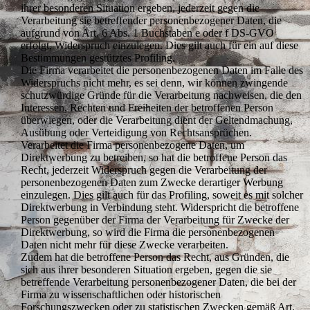
ihrer besonderen Situation ergeben, jederzeit gegen die
Verarbeitung sie betreffender personenbezogener Daten, die
aufgrund von Art. 6 Abs. 1 Buchstaben e oder f DS-GVO
erfolgt, Widerspruch einzulegen. Dies gilt auch für ein auf diese
Bestimmungen gestütztes Profiling.
Die Firma verarbeitet die personenbezogenen Daten im Falle des
Widerspruchs nicht mehr, es sei denn, wir können zwingende
schutzwürdige Gründe für die Verarbeitung nachweisen, die den
Interessen, Rechten und Freiheiten der betroffenen Person
überwiegen, oder die Verarbeitung dient der Geltendmachung,
Ausübung oder Verteidigung von Rechtsansprüchen.
Verarbeitet die Firma personenbezogene Daten, um
Direktwerbung zu betreiben, so hat die betroffene Person das
Recht, jederzeit Widerspruch gegen die Verarbeitung der
personenbezogenen Daten zum Zwecke derartiger Werbung
einzulegen. Dies gilt auch für das Profiling, soweit es mit solcher
Direktwerbung in Verbindung steht. Widerspricht die betroffene
Person gegenüber der Firma der Verarbeitung für Zwecke der
Direktwerbung, so wird die Firma die personenbezogenen
Daten nicht mehr für diese Zwecke verarbeiten.
Zudem hat die betroffene Person das Recht, aus Gründen, die
sich aus ihrer besonderen Situation ergeben, gegen die sie
betreffende Verarbeitung personenbezogener Daten, die bei der
Firma zu wissenschaftlichen oder historischen
Forschungszwecken oder zu statistischen Zwecken gemäß Art.