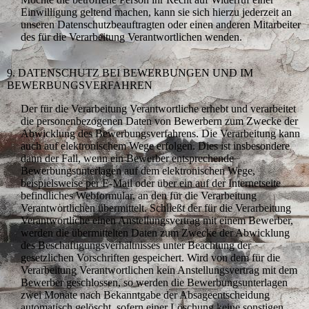
Einwilligung geltend machen, kann sie sich hierzu jederzeit an
unseren Datenschutzbeauftragten oder einen anderen Mitarbeiter
des für die Verarbeitung Verantwortlichen wenden.
9. DATENSCHUTZ BEI BEWERBUNGEN UND IM
BEWERBUNGSVERFAHREN
Der für die Verarbeitung Verantwortliche erhebt und verarbeitet
die personenbezogenen Daten von Bewerbern zum Zwecke der
Abwicklung des Bewerbungsverfahrens. Die Verarbeitung kann
auch auf elektronischem Wege erfolgen. Dies ist insbesondere
dann der Fall, wenn ein Bewerber entsprechende
Bewerbungsunterlagen auf dem elektronischen Wege,
beispielsweise per E-Mail oder über ein auf der Internetseite
befindliches Webformular, an den für die Verarbeitung
Verantwortlichen übermittelt. Schließt der für die Verarbeitung
Verantwortliche einen Anstellungsvertrag mit einem Bewerber,
werden die übermittelten Daten zum Zwecke der Abwicklung
des Beschäftigungsverhältnisses unter Beachtung der
gesetzlichen Vorschriften gespeichert. Wird von dem für die
Verarbeitung Verantwortlichen kein Anstellungsvertrag mit dem
Bewerber geschlossen, so werden die Bewerbungsunterlagen
zwei Monate nach Bekanntgabe der Absageentscheidung
automatisch gelöscht, sofern einer Löschung keine sonstigen