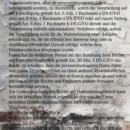
Verantwortlichen, dem die personenbezogenen Daten
bereitgestellt wurden, zu übermitteln, sofern die Verarbeitung auf
der Einwilligung gemäß Art. 6 Abs. 1 Buchstabe a DS-GVO
oder Art. 9 Abs. 2 Buchstabe a DS-GVO oder auf einem Vertrag
gemäß Art. 6 Abs. 1 Buchstabe b DS-GVO beruht und die
Verarbeitung mithilfe automatisierter Verfahren erfolgt, sofern
die Verarbeitung nicht für die Wahrnehmung einer Aufgabe
erforderlich ist, die im öffentlichen Interesse liegt oder in
Ausübung öffentlicher Gewalt erfolgt, welche dem
Verantwortlichen übertragen wurde.
Ferner hat die betroffene Person bei der Ausübung ihres Rechts
auf Datenübertragbarkeit gemäß Art. 20 Abs. 1 DS-GVO das
Recht, zu erwirken, dass die personenbezogenen Daten direkt
von einem Verantwortlichen an einen anderen Verantwortlichen
übermittelt werden, soweit dies technisch machbar ist und sofern
hiervon nicht die Rechte und Freiheiten anderer Personen
beeinträchtigt werden.
Zur Geltendmachung des Rechts auf Datenübertragbarkeit kann
sich die betroffene Person jederzeit an den von der Firma
bestellten Datenschutzbeauftragten oder einen anderen
Mitarbeiter wenden.
g) Recht auf Widerspruch
Jede von der Verarbeitung personenbezogener Daten betroffene
Person hat das vom Europäischen Richtlinien- und
Verordnungsgeber gewährte Recht, aus Gründen, die sich aus