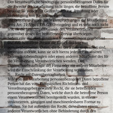
Der Verantwortliche benötigt die personenbezogenen Daten für
die Zwecke der Verarbeitung nicht länger, die betroffene Person
benötigt sie jedoch zur Geltendmachung, Ausübung oder
Verteidigung von Rechtsansprüchen.
Die betroffene Person hat Widerspruch gegen die Verarbeitung
gem. Art. 21 Abs. 1 DS-GVO eingelegt und es steht noch nicht
fest, ob die berechtigten Gründe des Verantwortlichen
gegenüber denen der betroffenen Person überwiegen.
Sofern eine der oben genannten Voraussetzungen gegeben ist
und eine betroffene Person die Einschränkung von
personenbezogenen Daten, die bei der Firma gespeichert sind,
verlangen möchte, kann sie sich hierzu jederzeit an unseren
Datenschutzbeauftragten oder einen anderen Mitarbeiter des für
die Verarbeitung Verantwortlichen wenden. Der
Datenschutzbeauftragte der Firma oder ein anderer Mitarbeiter
wird die Einschränkung der Verarbeitung veranlassen.
f) Recht auf Datenübertragbarkeit
Jede von der Verarbeitung personenbezogener Daten betroffene
Person hat das vom Europäischen Richtlinien- und
Verordnungsgeber gewährte Recht, die sie betreffenden
personenbezogenen Daten, welche durch die betroffene Person
einem Verantwortlichen bereitgestellt wurden, in einem
strukturierten, gängigen und maschinenlesbaren Format zu
erhalten. Sie hat außerdem das Recht, diese Daten einem
anderen Verantwortlichen ohne Behinderung durch den