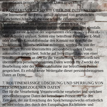
angegebenen personenbezogenen Daten gespeichert.
6. KONTAKTMÖGLICHKEIT ÜBER DIE INTERNETSEITE
Die Internetseite der Firma enthält aufgrund von gesetzlichen
Vorschriften Angaben, die eine schnelle elektronische
Kontaktaufnahme zu unserem Unternehmen sowie eine
unmittelbare Kommunikation mit uns ermöglichen, was ebenfalls
eine allgemeine Adresse der sogenannten elektronischen Post (E-
Mail-Adresse) umfasst. Sofern eine betroffene Person per E-Mail
oder über das Kontaktformular den Kontakt mit dem für die
Verarbeitung Verantwortlichen aufnimmt, werden die von der
betroffenen Person übermittelten personenbezogenen Daten
automatisch gespeichert. Solche auf freiwilliger Basis von einer
betroffenen Person an den für die Verarbeitung Verantwortlichen
übermittelten personenbezogenen Daten werden für Zwecke der
Bearbeitung oder der Kontaktaufnahme zur betroffenen Person
gespeichert. Es erfolgt keine Weitergabe dieser personenbezogenen
Daten an Dritte.
7. ROUTINEMÄSSIGE LÖSCHUNG UND SPERRUNG VON
PERSONENBEZOGENEN DATEN
Der für die Verarbeitung Verantwortliche verarbeitet und speichert
personenbezogene Daten der betroffenen Person nur für den
Zeitraum, der zur Erreichung des Speicherungszwecks erforderlich
ist oder sofern dies durch den Europäischen Richtlinien- und