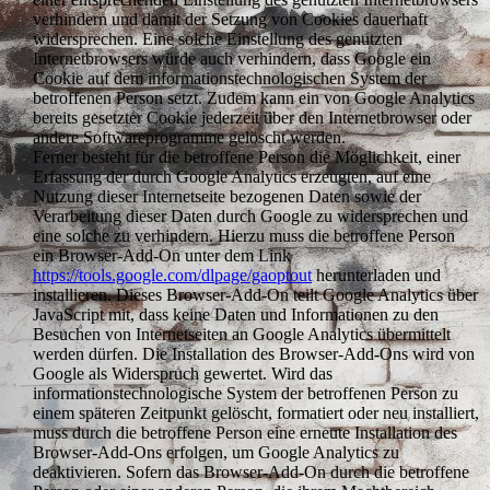
verhindern und damit der Setzung von Cookies dauerhaft
widersprechen. Eine solche Einstellung des genutzten
Internetbrowsers würde auch verhindern, dass Google ein
Cookie auf dem informationstechnologischen System der
betroffenen Person setzt. Zudem kann ein von Google Analytics
bereits gesetzter Cookie jederzeit über den Internetbrowser oder
andere Softwareprogramme gelöscht werden.
Ferner besteht für die betroffene Person die Möglichkeit, einer
Erfassung der durch Google Analytics erzeugten, auf eine
Nutzung dieser Internetseite bezogenen Daten sowie der
Verarbeitung dieser Daten durch Google zu widersprechen und
eine solche zu verhindern. Hierzu muss die betroffene Person
ein Browser-Add-On unter dem Link
https://tools.google.com/dlpage/gaoptout
herunterladen und
installieren. Dieses Browser-Add-On teilt Google Analytics über
JavaScript mit, dass keine Daten und Informationen zu den
Besuchen von Internetseiten an Google Analytics übermittelt
werden dürfen. Die Installation des Browser-Add-Ons wird von
Google als Widerspruch gewertet. Wird das
informationstechnologische System der betroffenen Person zu
einem späteren Zeitpunkt gelöscht, formatiert oder neu installiert,
muss durch die betroffene Person eine erneute Installation des
Browser-Add-Ons erfolgen, um Google Analytics zu
deaktivieren. Sofern das Browser-Add-On durch die betroffene