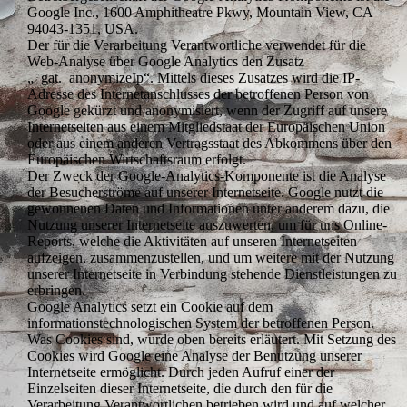
Google Inc., 1600 Amphitheatre Pkwy, Mountain View, CA
94043-1351, USA.
Der für die Verarbeitung Verantwortliche verwendet für die
Web-Analyse über Google Analytics den Zusatz
„_gat._anonymizeIp“. Mittels dieses Zusatzes wird die IP-
Adresse des Internetanschlusses der betroffenen Person von
Google gekürzt und anonymisiert, wenn der Zugriff auf unsere
Internetseiten aus einem Mitgliedstaat der Europäischen Union
oder aus einem anderen Vertragsstaat des Abkommens über den
Europäischen Wirtschaftsraum erfolgt.
Der Zweck der Google-Analytics-Komponente ist die Analyse
der Besucherströme auf unserer Internetseite. Google nutzt die
gewonnenen Daten und Informationen unter anderem dazu, die
Nutzung unserer Internetseite auszuwerten, um für uns Online-
Reports, welche die Aktivitäten auf unseren Internetseiten
aufzeigen, zusammenzustellen, und um weitere mit der Nutzung
unserer Internetseite in Verbindung stehende Dienstleistungen zu
erbringen.
Google Analytics setzt ein Cookie auf dem
informationstechnologischen System der betroffenen Person.
Was Cookies sind, wurde oben bereits erläutert. Mit Setzung des
Cookies wird Google eine Analyse der Benutzung unserer
Internetseite ermöglicht. Durch jeden Aufruf einer der
Einzelseiten dieser Internetseite, die durch den für die
Verarbeitung Verantwortlichen betrieben wird und auf welcher