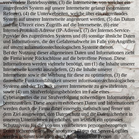
verwendete Betriebssystem, (3) die Internetseite, von welcher ein
zugreifendes System auf unsere Internetseite gelangt (sogenannte
Referrer), (4) die Unterwebseiten, welche über ein zugreifendes
System auf unserer Internetseite angesteuert werden, (5) das Datum
und die Uhrzeit eines Zugriffs auf die Internetseite, (6) eine
Internet-Protokoll-Adresse (IP-Adresse), (7) der Internet-Service-
Provider des zugreifenden Systems und (8) sonstige ähnliche Daten
und Informationen, die der Gefahrenabwehr im Falle von Angriffen
auf unsere informationstechnologischen Systeme dienen.
Bei der Nutzung dieser allgemeinen Daten und Informationen zieht
die Firma keine Rückschlüsse auf die betroffene Person. Diese
Informationen werden vielmehr benötigt, um (1) die Inhalte unserer
Internetseite korrekt auszuliefern, (2) die Inhalte unserer
Internetseite sowie die Werbung für diese zu optimieren, (3) die
dauerhafte Funktionsfähigkeit unserer informationstechnologischen
Systeme und der Technik unserer Internetseite zu gewährleisten
sowie (4) um Strafverfolgungsbehörden im Falle eines
Cyberangriffes die zur Strafverfolgung notwendigen Informationen
bereitzustellen. Diese anonym erhobenen Daten und Informationen
werden durch die Firma daher einerseits statistisch und ferner mit
dem Ziel ausgewertet, den Datenschutz und die Datensicherheit in
unserem Unternehmen zu erhöhen, um letztlich ein optimales
Schutzniveau für die von uns verarbeiteten personenbezogenen
Daten sicherzustellen. Die anonymen Daten der Server-Logfiles
werden getrennt von allen durch eine betroffene Person