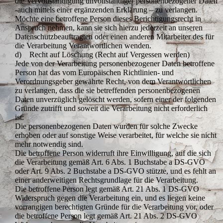
die Vervollständigung unvollständiger personenbezogener Daten
-auch mittels einer ergänzenden Erklärung – zu verlangen.
Möchte eine betroffene Person dieses Berichtigungsrecht in
Anspruch nehmen, kann sie sich hierzu jederzeit an unseren
Datenschutzbeauftragten oder einen anderen Mitarbeiter des für
die Verarbeitung Verantwortlichen wenden.
d) Recht auf Löschung (Recht auf Vergessen werden)
Jede von der Verarbeitung personenbezogener Daten betroffene
Person hat das vom Europäischen Richtlinien- und
Verordnungsgeber gewährte Recht, von dem Verantwortlichen
zu verlangen, dass die sie betreffenden personenbezogenen
Daten unverzüglich gelöscht werden, sofern einer der folgenden
Gründe zutrifft und soweit die Verarbeitung nicht erforderlich
ist:
Die personenbezogenen Daten wurden für solche Zwecke
erhoben oder auf sonstige Weise verarbeitet, für welche sie nicht
mehr notwendig sind.
Die betroffene Person widerruft ihre Einwilligung, auf die sich
die Verarbeitung gemäß Art. 6 Abs. 1 Buchstabe a DS-GVO
oder Art. 9 Abs. 2 Buchstabe a DS-GVO stützte, und es fehlt an
einer anderweitigen Rechtsgrundlage für die Verarbeitung.
Die betroffene Person legt gemäß Art. 21 Abs. 1 DS-GVO
Widerspruch gegen die Verarbeitung ein, und es liegen keine
vorrangigen berechtigten Gründe für die Verarbeitung vor, oder
die betroffene Person legt gemäß Art. 21 Abs. 2 DS-GVO