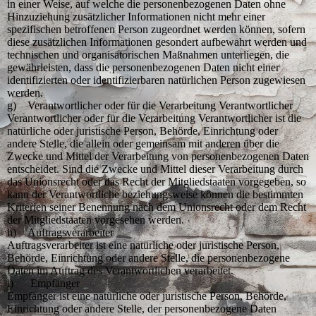
in einer Weise, auf welche die personenbezogenen Daten ohne
Hinzuziehung zusätzlicher Informationen nicht mehr einer
spezifischen betroffenen Person zugeordnet werden können, sofern
diese zusätzlichen Informationen gesondert aufbewahrt werden und
technischen und organisatorischen Maßnahmen unterliegen, die
gewährleisten, dass die personenbezogenen Daten nicht einer
identifizierten oder identifizierbaren natürlichen Person zugewiesen
werden.
g) Verantwortlicher oder für die Verarbeitung Verantwortlicher
Verantwortlicher oder für die Verarbeitung Verantwortlicher ist die
natürliche oder juristische Person, Behörde, Einrichtung oder
andere Stelle, die allein oder gemeinsam mit anderen über die
Zwecke und Mittel der Verarbeitung von personenbezogenen Daten
entscheidet. Sind die Zwecke und Mittel dieser Verarbeitung durch
das Unionsrecht oder das Recht der Mitgliedstaaten vorgegeben, so
kann der Verantwortliche beziehungsweise können die bestimmten
Kriterien seiner Benennung nach dem Unionsrecht oder dem Recht
der Mitgliedstaaten vorgesehen werden.
h) Auftragsverarbeiter
Auftragsverarbeiter ist eine natürliche oder juristische Person,
Behörde, Einrichtung oder andere Stelle, die personenbezogene
Daten im Auftrag des Verantwortlichen verarbeitet.
i) Empfänger
Empfänger ist eine natürliche oder juristische Person, Behörde,
Einrichtung oder andere Stelle, der personenbezogene Daten