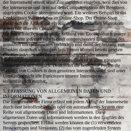
der Internetseite erneut seine Zugangsdaten eingeben, weil dies von
der Internetseite und dem auf dem Computersystem des Benutzers
abgelegten Cookie übernommen wird. Ein weiteres Beispiel ist das
Cookie eines Warenkorbes im Online-Shop. Der Online-Shop
merkt sich die Artikel, die ein Kunde in den virtuellen Warenkorb
gelegt hat, über ein Cookie.
Die betroffene Person kann die Setzung von Cookies durch unsere
Internetseite jederzeit mittels einer entsprechenden Einstellung des
genutzten Internetbrowsers verhindern und damit der Setzung von
Cookies dauerhaft widersprechen. Ferner können bereits gesetzte
Cookies jederzeit über einen Internetbrowser oder andere
Softwareprogramme gelöscht werden. Dies ist in allen gängigen
Internetbrowsern möglich. Deaktiviert die betroffene Person die
Setzung von Cookies in dem genutzten Internetbrowser, sind unter
Umständen nicht alle Funktionen unserer Internetseite
vollumfänglich nutzbar.
5. ERFASSUNG VON ALLGEMEINEN DATEN UND
INFORMATIONEN
Die Internetseite der Firma erfasst mit jedem Aufruf der Internetseite
durch eine betroffene Person oder ein automatisiertes System eine
Reihe von allgemeinen Daten und Informationen. Diese
allgemeinen Daten und Informationen werden in den Logfiles des
Servers gespeichert. Erfasst werden können die (1) verwendeten
Browsertypen und Versionen, (2) das vom zugreifenden System