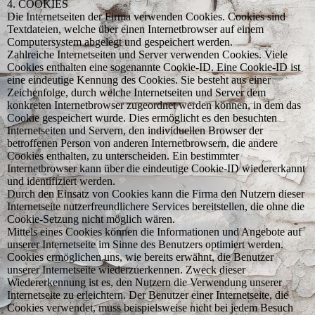
4. COOKIES
Die Internetseiten der Firma verwenden Cookies. Cookies sind
Textdateien, welche über einen Internetbrowser auf einem
Computersystem abgelegt und gespeichert werden.
Zahlreiche Internetseiten und Server verwenden Cookies. Viele
Cookies enthalten eine sogenannte Cookie-ID. Eine Cookie-ID ist
eine eindeutige Kennung des Cookies. Sie besteht aus einer
Zeichenfolge, durch welche Internetseiten und Server dem
konkreten Internetbrowser zugeordnet werden können, in dem das
Cookie gespeichert wurde. Dies ermöglicht es den besuchten
Internetseiten und Servern, den individuellen Browser der
betroffenen Person von anderen Internetbrowsern, die andere
Cookies enthalten, zu unterscheiden. Ein bestimmter
Internetbrowser kann über die eindeutige Cookie-ID wiedererkannt
und identifiziert werden.
Durch den Einsatz von Cookies kann die Firma den Nutzern dieser
Internetseite nutzerfreundlichere Services bereitstellen, die ohne die
Cookie-Setzung nicht möglich wären.
Mittels eines Cookies können die Informationen und Angebote auf
unserer Internetseite im Sinne des Benutzers optimiert werden.
Cookies ermöglichen uns, wie bereits erwähnt, die Benutzer
unserer Internetseite wiederzuerkennen. Zweck dieser
Wiedererkennung ist es, den Nutzern die Verwendung unserer
Internetseite zu erleichtern. Der Benutzer einer Internetseite, die
Cookies verwendet, muss beispielsweise nicht bei jedem Besuch